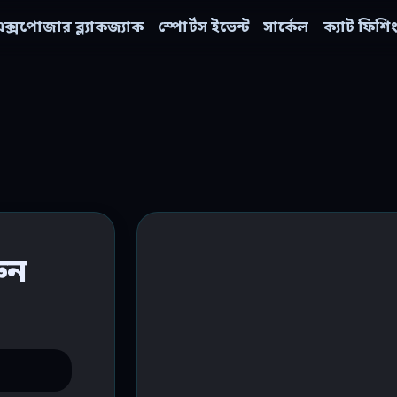
ক্সপোজার ব্ল্যাকজ্যাক
স্পোর্টস ইভেন্ট
সার্কেল
ক্যাট ফিশি
ুন