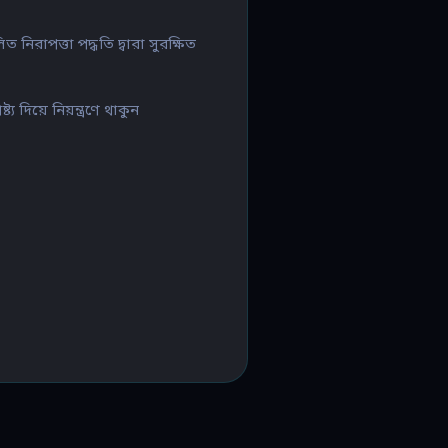
নিরাপত্তা পদ্ধতি দ্বারা সুরক্ষিত
 দিয়ে নিয়ন্ত্রণে থাকুন