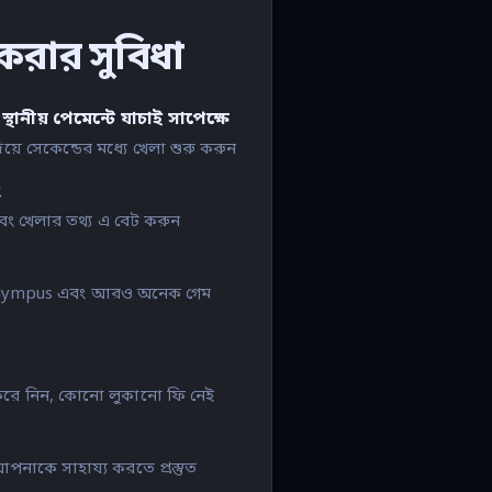
করার সুবিধা
্থানীয় পেমেন্টে যাচাই সাপেক্ষে
িয়ে সেকেন্ডের মধ্যে খেলা শুরু করুন
ং
 এবং খেলার তথ্য এ বেট করুন
 Olympus এবং আরও অনেক গেম
রে নিন, কোনো লুকানো ফি নেই
পনাকে সাহায্য করতে প্রস্তুত