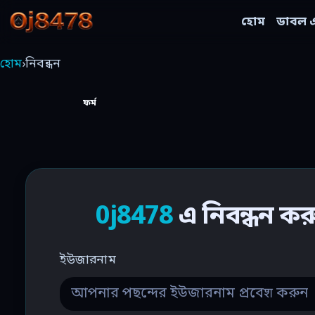
0j8478
হোম
ডাবল এ
হোম
›
নিবন্ধন
ফর্ম
0j8478
এ নিবন্ধন কর
ইউজারনাম