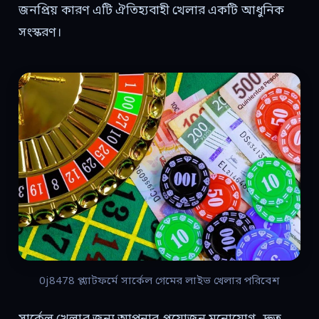
জনপ্রিয় কারণ এটি ঐতিহ্যবাহী খেলার একটি আধুনিক
সংস্করণ।
0j8478 প্ল্যাটফর্মে সার্কেল গেমের লাইভ খেলার পরিবেশ