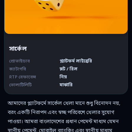
সার্কেল
প্রোভাইডার
প্ল্যাটফর্ম লাইব্রেরি
ক্যাটাগরি
স্লট / রিল
RTP রেফারেন্স
নিম্ন
ভোলাটিলিটি
মাঝারি
আমাদের প্ল্যাটফর্মে সার্কেল খেলা মানে শুধু বিনোদন নয়,
বরং একটি নিরাপদ এবং স্বচ্ছ পরিবেশে খেলার সুযোগ
পাওয়া। আমরা বাংলাদেশের প্রধান পেমেন্ট মাধ্যম যেমন
স্থানীয় পেমেন্ট, মোবাইল ব্যাংকিং এবং স্থানীয় মাধ্যম