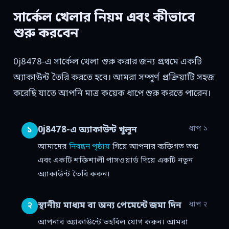
সার্কেল খেলার নিয়ম এবং কীভাবে
শুরু করবেন
0j8478-এ সার্কেল খেলা শুরু করার জন্য প্রথমে একটি
অ্যাকাউন্ট তৈরি করতে হবে। আমরা সম্পূর্ণ প্রক্রিয়াটি সহজ
করেছি যাতে আপনি মাত্র কয়েক ধাপে শুরু করতে পারেন।
ধাপ ১
0j8478-এ অ্যাকাউন্ট খুলুন
১
আমাদের
নিবন্ধন পৃষ্ঠায়
গিয়ে আপনার ব্যক্তিগত তথ্য
এবং একটি শক্তিশালী পাসওয়ার্ড দিয়ে একটি নতুন
অ্যাকাউন্ট তৈরি করুন।
ধাপ २
স্থানীয় মাধ্যম বা অন্য পেমেন্টে জমা দিন
२
আপনার অ্যাকাউন্টে তহবিল যোগ করুন। আমরা