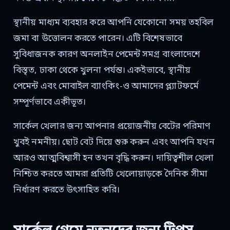
স্থানীয় মাধ্যম ব্যবহার করে আপনি যেকোনো সময় তহবিল
জমা বা উত্তোলন করতে পারেন। এটি বিশেষভাবে
সুবিধাজনক কারণ অনলাইন পেমেন্ট সমগ্র বাংলাদেশে
বিস্তৃত, ঢাকা থেকে খুলনা পর্যন্ত। একইভাবে, স্থানীয়
পেমেন্ট এবং মোবাইল ব্যাংকিং-ও আমাদের প্ল্যাটফর্মে
সম্পূর্ণভাবে একীভূত।
সার্কেল খেলার জন্য আপনার প্রয়োজনীয় বেটের পরিমাণ
খুবই নমনীয়। ছোট বেট দিয়ে শুরু করুন এবং আপনি যখন
আরও আত্মবিশ্বাসী হন তখন বৃদ্ধি করুন। দায়িত্বশীল খেলা
নিশ্চিত করতে আমরা প্রতিটি খেলোয়াড়কে দৈনিক সীমা
নির্ধারণ করতে উৎসাহিত করি।