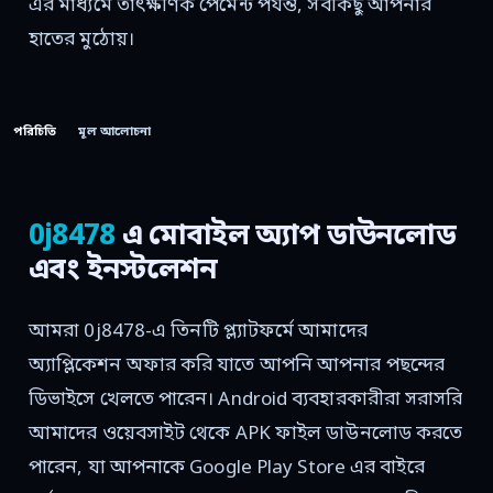
এর মাধ্যমে তাৎক্ষণিক পেমেন্ট পর্যন্ত, সবকিছু আপনার
হাতের মুঠোয়।
পরিচিতি
মূল আলোচনা
0j8478
এ মোবাইল অ্যাপ ডাউনলোড
এবং ইনস্টলেশন
আমরা 0j8478-এ তিনটি প্ল্যাটফর্মে আমাদের
অ্যাপ্লিকেশন অফার করি যাতে আপনি আপনার পছন্দের
ডিভাইসে খেলতে পারেন। Android ব্যবহারকারীরা সরাসরি
আমাদের ওয়েবসাইট থেকে APK ফাইল ডাউনলোড করতে
পারেন, যা আপনাকে Google Play Store এর বাইরে