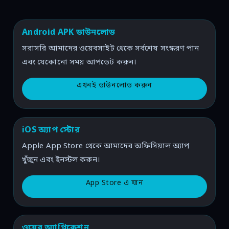
Android APK ডাউনলোড
সরাসরি আমাদের ওয়েবসাইট থেকে সর্বশেষ সংস্করণ পান
এবং যেকোনো সময় আপডেট করুন।
এখনই ডাউনলোড করুন
iOS অ্যাপ স্টোর
Apple App Store থেকে আমাদের অফিসিয়াল অ্যাপ
খুঁজুন এবং ইনস্টল করুন।
App Store এ যান
ওয়েব অ্যাপ্লিকেশন