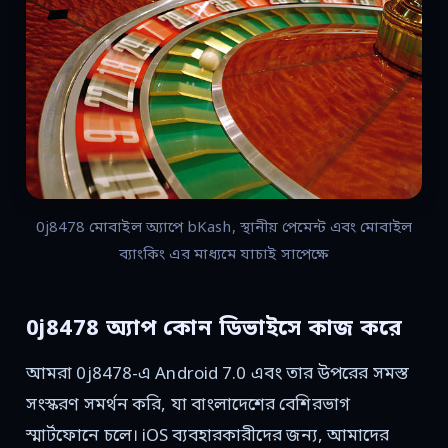
0j8478 মোবাইল অ্যাপে bKash, স্থানীয় পেমেন্ট এবং মোবাইল
ব্যাংকিং এর মাধ্যমে যাচাই সাপেক্ষে
0j8478 অ্যাপ কোন ডিভাইসে কাজ করে
আমরা 0j8478-এ Android 7.0 এবং তার উপরের সমস্ত
সংস্করণ সমর্থন করি, যা বাংলাদেশের বেশিরভাগ
স্মার্টফোনে চলে। iOS ব্যবহারকারীদের জন্য, আমাদের